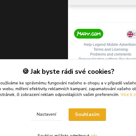
🍪 Jak byste rádi své cookies?
používáme ke správnému fungování našeho e-shopu a v případě vašeho
k o webu, měření efektivity reklamních kampaní, zapamatování vašeho o
 stránek, či zobrazení reklam odpovídajících vašim preferencím.
Více k v
Upravit sběr cookies.
Souhlasím
Nastavení
Souhlas můžete odmítnout
zde
.