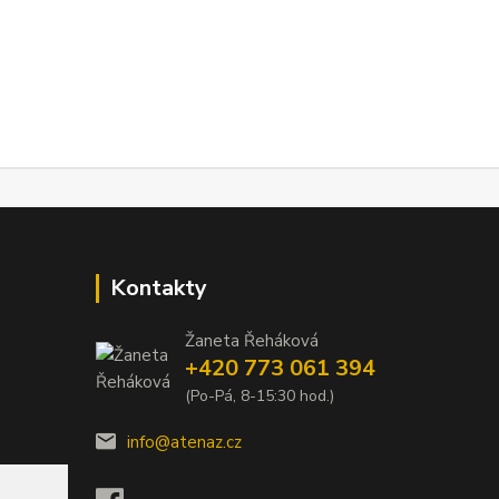
Kontakty
Žaneta Řeháková
+420 773 061 394
(Po-Pá, 8-15:30 hod.)
info@atenaz.cz