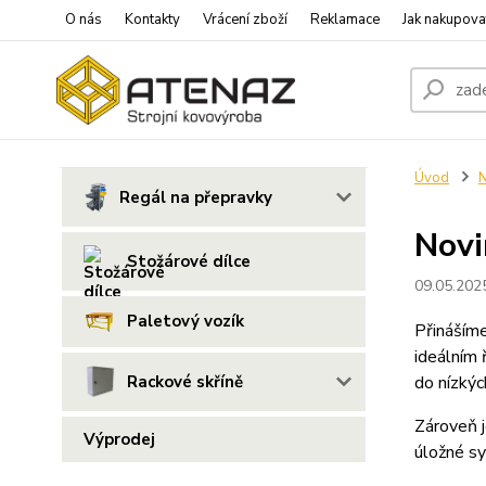
O nás
Kontakty
Vrácení zboží
Reklamace
Jak nakupova
Úvod
N
Regál na přepravky
Novi
Stožárové dílce
09.05.202
Paletový vozík
Přinášíme
ideálním 
Rackové skříně
do nízkýc
Zároveň j
Výprodej
úložné s