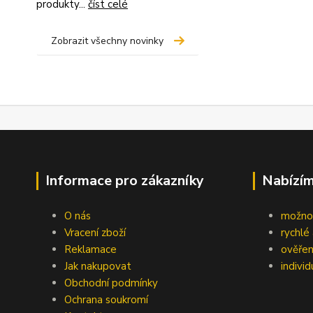
produkty...
číst celé
Zobrazit všechny novinky
Informace pro zákazníky
Nabízím
O nás
možnos
Vracení zboží
rychlé 
Reklamace
ověřen
Jak nakupovat
indivi
Obchodní podmínky
Ochrana soukromí