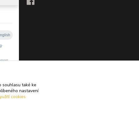
 souhlasu také ke
blíbeného nastavení
yužití cookies
Vytvořeno na
Eshop-rychle.cz