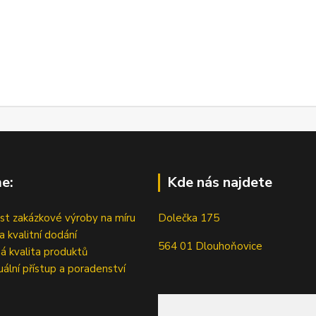
e:
Kde nás najdete
t zakázkové výroby na míru
Dolečka 175
a kvalitní dodání
564 01 Dlouhoňovice
á kvalita produktů
duální přístup a poradenství