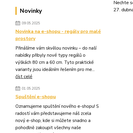
Nechte se
27. dubna
Novinky
09.05.2025
Novinka na e-shopu - regály pro malé
prostory
Přinášíme vám skvělou novinku – do naší
nabídky přibyly nové typy regálů o
výškách 80 cm a 60 cm. Tyto praktické
varianty jsou ideálním řešením pro me...
číst celé
01.05.2025
Spuštění e-shopu
Oznamujeme spuštění nového e-shopu! S
radostí vám představujeme náš zcela
nový e-shop, kde si můžete snadno a
pohodlně zakoupit všechny naše