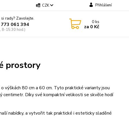
Přihlášení
CZK
 si rady? Zavolejte.
0
ks
 773 061 394
za
0 Kč
, 8-15:30 hod.)
é prostory
 o výškách 80 cm a 60 cm. Tyto praktické varianty jsou
ý centimetr. Díky své kompaktní velikosti se skvěle hodí
í nabídky, a vytvořit tak praktické i esteticky sladěné