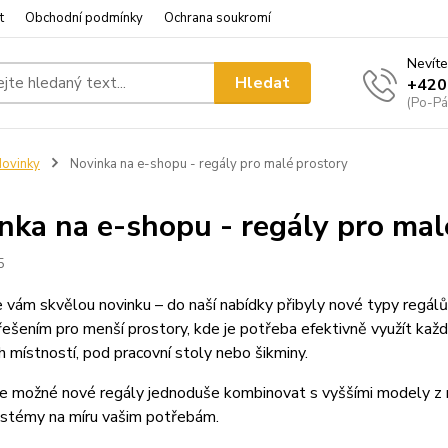
t
Obchodní podmínky
Ochrana soukromí
Nevíte
Hledat
+420
(Po-Pá
ovinky
Novinka na e-shopu - regály pro malé prostory
nka na e-shopu - regály pro mal
5
 vám skvělou novinku – do naší nabídky přibyly nové typy regálů
řešením pro menší prostory, kde je potřeba efektivně využít každ
h místností, pod pracovní stoly nebo šikminy.
e možné nové regály jednoduše kombinovat s vyššími modely z naš
ystémy na míru vašim potřebám.