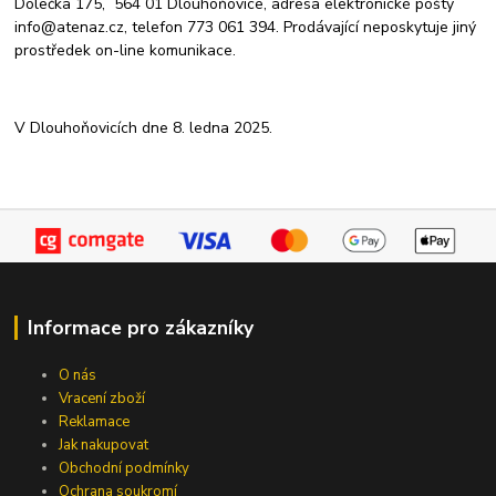
Dolečka 175, 564 01 Dlouhoňovice, adresa elektronické pošty
info@atenaz.cz, telefon 773 061 394. Prodávající neposkytuje jiný
prostředek on-line komunikace.
V Dlouhoňovicích dne 8. ledna 2025.
Informace pro zákazníky
O nás
Vracení zboží
Reklamace
Jak nakupovat
Obchodní podmínky
Ochrana soukromí