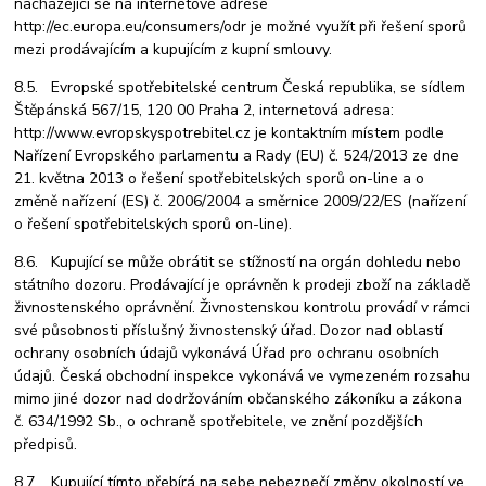
nacházející se na internetové adrese
http://ec.europa.eu/consumers/odr je možné využít při řešení sporů
mezi prodávajícím a kupujícím z kupní smlouvy.
8.5. Evropské spotřebitelské centrum Česká republika, se sídlem
Štěpánská 567/15, 120 00 Praha 2, internetová adresa:
http://www.evropskyspotrebitel.cz je kontaktním místem podle
Nařízení Evropského parlamentu a Rady (EU) č. 524/2013 ze dne
21. května 2013 o řešení spotřebitelských sporů on-line a o
změně nařízení (ES) č. 2006/2004 a směrnice 2009/22/ES (nařízení
o řešení spotřebitelských sporů on-line).
8.6. Kupující se může obrátit se stížností na orgán dohledu nebo
státního dozoru. Prodávající je oprávněn k prodeji zboží na základě
živnostenského oprávnění. Živnostenskou kontrolu provádí v rámci
své působnosti příslušný živnostenský úřad. Dozor nad oblastí
ochrany osobních údajů vykonává Úřad pro ochranu osobních
údajů. Česká obchodní inspekce vykonává ve vymezeném rozsahu
mimo jiné dozor nad dodržováním občanského zákoníku a zákona
č. 634/1992 Sb., o ochraně spotřebitele, ve znění pozdějších
předpisů.
8.7. Kupující tímto přebírá na sebe nebezpečí změny okolností ve