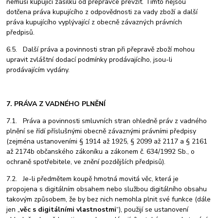
nemusí kupující zásilku od přepravce převzít. Tímto nejsou
dotčena práva kupujícího z odpovědnosti za vady zboží a další
práva kupujícího vyplývající z obecně závazných právních
předpisů.
6.5. Další práva a povinnosti stran při přepravě zboží mohou
upravit zvláštní dodací podmínky prodávajícího, jsou-li
prodávajícím vydány.
7. PRÁVA Z VADNÉHO PLNĚNÍ
7.1. Práva a povinnosti smluvních stran ohledně práv z vadného
plnění se řídí příslušnými obecně závaznými právními předpisy
(zejména ustanoveními § 1914 až 1925, § 2099 až 2117 a § 2161
až 2174b občanského zákoníku a zákonem č. 634/1992 Sb., o
ochraně spotřebitele, ve znění pozdějších předpisů).
7.2. Je-li předmětem koupě hmotná movitá věc, která je
propojena s digitálním obsahem nebo službou digitálního obsahu
takovým způsobem, že by bez nich nemohla plnit své funkce (dále
jen „
věc s digitálními vlastnostmi
“), použijí se ustanovení