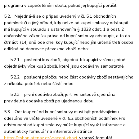
programu v zapečetěném obalu, pokud jej kupující porušil.
5.2. Nejedná-li se o případ uvedený v čl. 5.1 obchodních
podmínek či o jiný případ, kdy nelze od kupní smlouvy odstoupit,
má kupující v souladu s ustanovením § 1829 odst. 1 a odst. 2
občanského zákoníku právo od kupní smlouvy odstoupit, a to do
čtrnácti (14) dnů ode dne, kdy kupující nebo jím určená třetí osoba
odlišná od dopravce převezme zboží, nebo:
5.2.1. poslední kus zboží, objedná-li kupující v rámci jedné
objednávky více kusů zboží, které jsou dodávány samostatně,
5.2.2. poslední položku nebo část dodávky zboží sestávajícího
z několika položek nebo částí, nebo
5.2.3. první dodávku zboží, je-li ve smlouvě ujednána
pravidelná dodávka zboží po ujednanou dobu.
5.3. Odstoupení od kupní smlouvy musí být prodávajícímu
odesláno ve lhůtě uvedené v čl. 5.2 obchodních podmínek Pro
odstoupení od kupní smlouvy může kupující využit informace a
automatický formulář na internetové stránce
https://eshop.atenaz.cz/vraceni-zbozi
, vzorový formulář