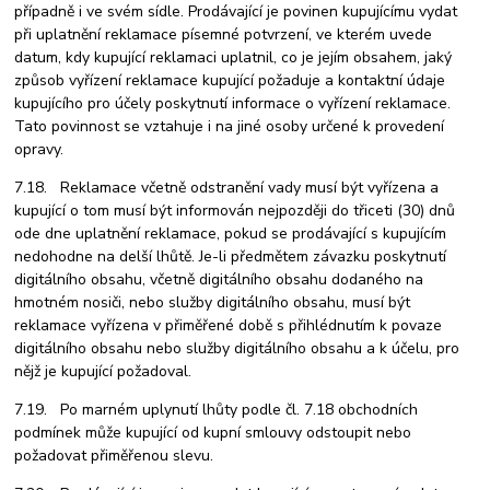
případně i ve svém sídle. Prodávající je povinen kupujícímu vydat
při uplatnění reklamace písemné potvrzení, ve kterém uvede
datum, kdy kupující reklamaci uplatnil, co je jejím obsahem, jaký
způsob vyřízení reklamace kupující požaduje a kontaktní údaje
kupujícího pro účely poskytnutí informace o vyřízení reklamace.
Tato povinnost se vztahuje i na jiné osoby určené k provedení
opravy.
7.18. Reklamace včetně odstranění vady musí být vyřízena a
kupující o tom musí být informován nejpozději do třiceti (30) dnů
ode dne uplatnění reklamace, pokud se prodávající s kupujícím
nedohodne na delší lhůtě. Je-li předmětem závazku poskytnutí
digitálního obsahu, včetně digitálního obsahu dodaného na
hmotném nosiči, nebo služby digitálního obsahu, musí být
reklamace vyřízena v přiměřené době s přihlédnutím k povaze
digitálního obsahu nebo služby digitálního obsahu a k účelu, pro
nějž je kupující požadoval.
7.19. Po marném uplynutí lhůty podle čl. 7.18 obchodních
podmínek může kupující od kupní smlouvy odstoupit nebo
požadovat přiměřenou slevu.