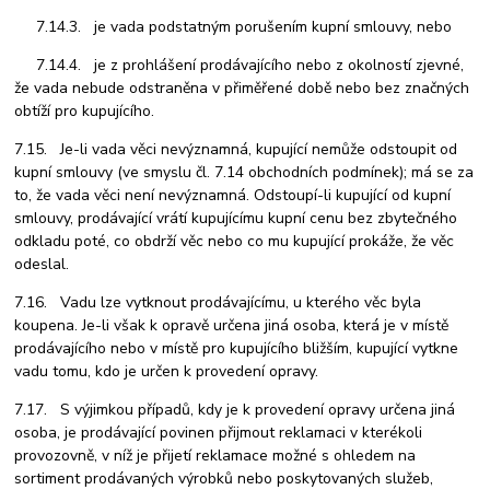
7.14.3. je vada podstatným porušením kupní smlouvy, nebo
7.14.4. je z prohlášení prodávajícího nebo z okolností zjevné,
že vada nebude odstraněna v přiměřené době nebo bez značných
obtíží pro kupujícího.
7.15. Je-li vada věci nevýznamná, kupující nemůže odstoupit od
kupní smlouvy (ve smyslu čl. 7.14 obchodních podmínek); má se za
to, že vada věci není nevýznamná. Odstoupí-li kupující od kupní
smlouvy, prodávající vrátí kupujícímu kupní cenu bez zbytečného
odkladu poté, co obdrží věc nebo co mu kupující prokáže, že věc
odeslal.
7.16. Vadu lze vytknout prodávajícímu, u kterého věc byla
koupena. Je-li však k opravě určena jiná osoba, která je v místě
prodávajícího nebo v místě pro kupujícího bližším, kupující vytkne
vadu tomu, kdo je určen k provedení opravy.
7.17. S výjimkou případů, kdy je k provedení opravy určena jiná
osoba, je prodávající povinen přijmout reklamaci v kterékoli
provozovně, v níž je přijetí reklamace možné s ohledem na
sortiment prodávaných výrobků nebo poskytovaných služeb,