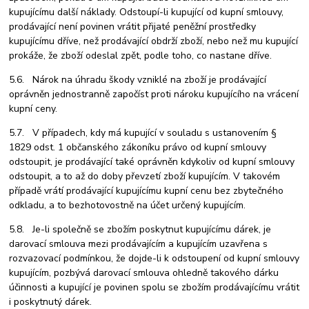
kupujícímu další náklady. Odstoupí-li kupující od kupní smlouvy,
prodávající není povinen vrátit přijaté peněžní prostředky
kupujícímu dříve, než prodávající obdrží zboží, nebo než mu kupující
prokáže, že zboží odeslal zpět, podle toho, co nastane dříve.
5.6. Nárok na úhradu škody vzniklé na zboží je prodávající
oprávněn jednostranně započíst proti nároku kupujícího na vrácení
kupní ceny.
5.7. V případech, kdy má kupující v souladu s ustanovením §
1829 odst. 1 občanského zákoníku právo od kupní smlouvy
odstoupit, je prodávající také oprávněn kdykoliv od kupní smlouvy
odstoupit, a to až do doby převzetí zboží kupujícím. V takovém
případě vrátí prodávající kupujícímu kupní cenu bez zbytečného
odkladu, a to bezhotovostně na účet určený kupujícím.
5.8. Je-li společně se zbožím poskytnut kupujícímu dárek, je
darovací smlouva mezi prodávajícím a kupujícím uzavřena s
rozvazovací podmínkou, že dojde-li k odstoupení od kupní smlouvy
kupujícím, pozbývá darovací smlouva ohledně takového dárku
účinnosti a kupující je povinen spolu se zbožím prodávajícímu vrátit
i poskytnutý dárek.