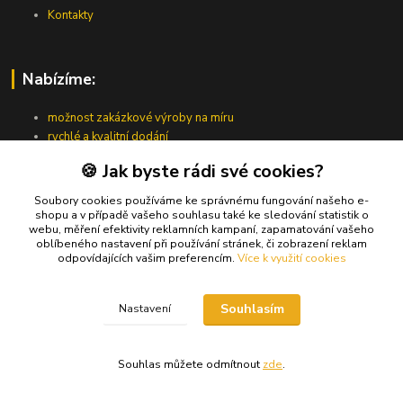
Kontakty
Nabízíme:
možnost zakázkové výroby na míru
rychlé a kvalitní dodání
ověřená kvalita produktů
🍪 Jak byste rádi své cookies?
individuální přístup a poradenství
Soubory cookies používáme ke správnému fungování našeho e-
shopu a v případě vašeho souhlasu také ke sledování statistik o
webu, měření efektivity reklamních kampaní, zapamatování vašeho
Kde nás najdete
oblíbeného nastavení při používání stránek, či zobrazení reklam
odpovídajících vašim preferencím.
Více k využití cookies
Dolečka 175
564 01 Dlouhoňovice
Souhlasím
Nastavení
Souhlas můžete odmítnout
zde
.