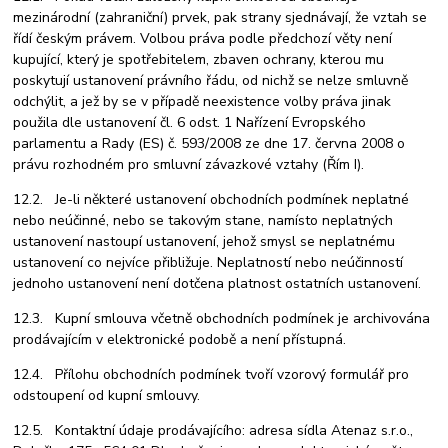
mezinárodní (zahraniční) prvek, pak strany sjednávají, že vztah se
řídí českým právem. Volbou práva podle předchozí věty není
kupující, který je spotřebitelem, zbaven ochrany, kterou mu
poskytují ustanovení právního řádu, od nichž se nelze smluvně
odchýlit, a jež by se v případě neexistence volby práva jinak
použila dle ustanovení čl. 6 odst. 1 Nařízení Evropského
parlamentu a Rady (ES) č. 593/2008 ze dne 17. června 2008 o
právu rozhodném pro smluvní závazkové vztahy (Řím I).
12.2. Je-li některé ustanovení obchodních podmínek neplatné
nebo neúčinné, nebo se takovým stane, namísto neplatných
ustanovení nastoupí ustanovení, jehož smysl se neplatnému
ustanovení co nejvíce přibližuje. Neplatností nebo neúčinností
jednoho ustanovení není dotčena platnost ostatních ustanovení.
12.3. Kupní smlouva včetně obchodních podmínek je archivována
prodávajícím v elektronické podobě a není přístupná.
12.4. Přílohu obchodních podmínek tvoří vzorový formulář pro
odstoupení od kupní smlouvy.
12.5. Kontaktní údaje prodávajícího: adresa sídla Atenaz s.r.o.,