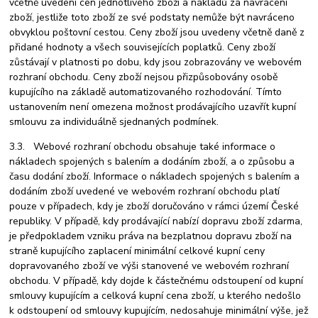
včetně uvedení cen jednotlivého zboží a nákladů za navrácení
zboží, jestliže toto zboží ze své podstaty nemůže být navráceno
obvyklou poštovní cestou. Ceny zboží jsou uvedeny včetně daně z
přidané hodnoty a všech souvisejících poplatků. Ceny zboží
zůstávají v platnosti po dobu, kdy jsou zobrazovány ve webovém
rozhraní obchodu. Ceny zboží nejsou přizpůsobovány osobě
kupujícího na základě automatizovaného rozhodování. Tímto
ustanovením není omezena možnost prodávajícího uzavřít kupní
smlouvu za individuálně sjednaných podmínek.
3.3. Webové rozhraní obchodu obsahuje také informace o
nákladech spojených s balením a dodáním zboží, a o způsobu a
času dodání zboží. Informace o nákladech spojených s balením a
dodáním zboží uvedené ve webovém rozhraní obchodu platí
pouze v případech, kdy je zboží doručováno v rámci území České
republiky. V případě, kdy prodávající nabízí dopravu zboží zdarma,
je předpokladem vzniku práva na bezplatnou dopravu zboží na
straně kupujícího zaplacení minimální celkové kupní ceny
dopravovaného zboží ve výši stanovené ve webovém rozhraní
obchodu. V případě, kdy dojde k částečnému odstoupení od kupní
smlouvy kupujícím a celková kupní cena zboží, u kterého nedošlo
k odstoupení od smlouvy kupujícím, nedosahuje minimální výše, jež