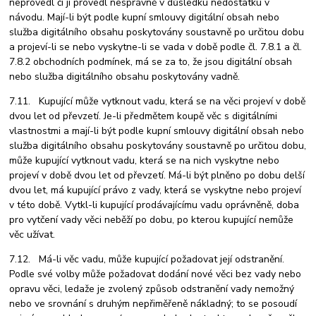
neprovedl či ji provedl nesprávně v důsledku nedostatku v
návodu. Mají-li být podle kupní smlouvy digitální obsah nebo
služba digitálního obsahu poskytovány soustavně po určitou dobu
a projeví-li se nebo vyskytne-li se vada v době podle čl. 7.8.1 a čl.
7.8.2 obchodních podmínek, má se za to, že jsou digitální obsah
nebo služba digitálního obsahu poskytovány vadně.
7.11. Kupující může vytknout vadu, která se na věci projeví v době
dvou let od převzetí. Je-li předmětem koupě věc s digitálními
vlastnostmi a mají-li být podle kupní smlouvy digitální obsah nebo
služba digitálního obsahu poskytovány soustavně po určitou dobu,
může kupující vytknout vadu, která se na nich vyskytne nebo
projeví v době dvou let od převzetí. Má-li být plněno po dobu delší
dvou let, má kupující právo z vady, která se vyskytne nebo projeví
v této době. Vytkl-li kupující prodávajícímu vadu oprávněně, doba
pro vytčení vady věci neběží po dobu, po kterou kupující nemůže
věc užívat.
7.12. Má-li věc vadu, může kupující požadovat její odstranění.
Podle své volby může požadovat dodání nové věci bez vady nebo
opravu věci, ledaže je zvolený způsob odstranění vady nemožný
nebo ve srovnání s druhým nepřiměřeně nákladný; to se posoudí