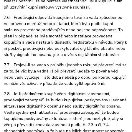
zvlášť upozornil, že se některá vlastnost věci liší a kupující s tím
při uzavírání kupní smlouvy výslovně souhlasil.
7.6. Prodávající odpovídá kupujícímu také za vadu způsobenou
nesprávnou montáží nebo instalací, která byla podle kupní
smlouvy provedena prodávajícím nebo na jeho odpovědnost. To
platí i v případě, že byla montáž nebo instalace provedena
kupujícím a vada nastala v důsledku nedostatku v návodu, který k
ní poskytl prodávající nebo poskytovatel digitálního obsahu nebo
služby digitálního obsahu, jde-li o věc s digitálními vlastnostmi.
7.7. Projeví-li se vada v průběhu jednoho roku od převzetí, má se
za to, že věc byla vadná již při převzetí, ledaže to povaha věci
nebo vady vylučuje. Tato doba neběží po dobu, po kterou kupující
nemůže věc užívat, v případě, že vadu vytkl oprávněně.
7.8. Je-li předmětem koupě věc s digitálními vlastnostmi,
prodávající zabezpečí, že budou kupujícímu poskytovány ujednané
aktualizace digitálního obsahu nebo služby digitálního obsahu.
Vedle ujednaných aktualizací prodávající zabezpečí, že budou
kupujícímu poskytovány aktualizace, které jsou nezbytné, aby si
věc po převzetí uchovala vlastnosti podle čl. 7.3 a čl. 7.4
obchodních podmínek, a že bude na jejich dostupnost upozorněn