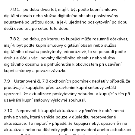
7.8.1. po dobu dvou let, mají-li být podle kupní smlouvy
digitální obsah nebo služba digitálního obsahu poskytovány
soustavně po určitou dobu, a je-li ujednáno poskytování po dobu
delší dvou let, po celou tuto dobu,
7.8.2. po dobu, po kterou to kupující může rozumně očekávat,
mají-li být podle kupní smlouvy digitální obsah nebo služba
digitálního obsahu poskytnuty jednorázově; to se posoudí podle
druhu a účelu věci, povahy digitálního obsahu nebo služby
digitálního obsahu a s přihlédnutím k okolnostem při uzavření
kupní smlouvy a povaze závazku.
7.9. Ustanovení čl. 7.8 obchodních podmínek neplatí v případě, že
prodávající kupujícího před uzavřením kupní smlouvy zvlášť
upozornil, že aktualizace poskytovány nebudou a kupující s tím při
uzavírání kupní smlouvy výslovně souhlasil.
7.10. Neprovedl-li kupující aktualizaci v přiměřené době, nemá
práva z vady, která vznikla pouze v důsledku neprovedené
aktualizace. To neplatí v případě, že kupující nebyl upozorněn na
aktualizaci nebo na důsledky jejího neprovedení anebo aktualizaci