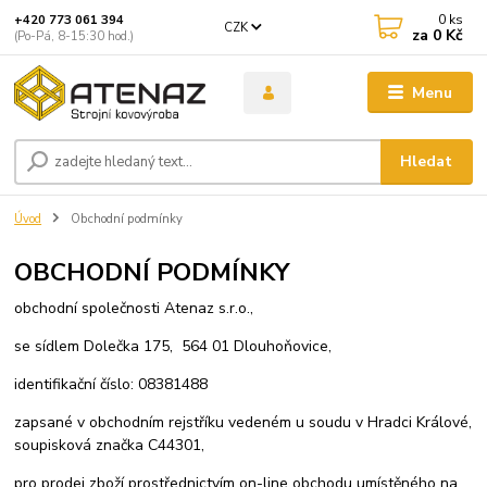
0
ks
+420 773 061 394
CZK
za
0 Kč
(Po-Pá, 8-15:30 hod.)
Menu
Hledat
Úvod
Obchodní podmínky
OBCHODNÍ PODMÍNKY
obchodní společnosti Atenaz s.r.o.,
se sídlem Dolečka 175, 564 01 Dlouhoňovice,
identifikační číslo: 08381488
zapsané v obchodním rejstříku vedeném u soudu v Hradci Králové,
soupisková značka C44301,
pro prodej zboží prostřednictvím on-line obchodu umístěného na