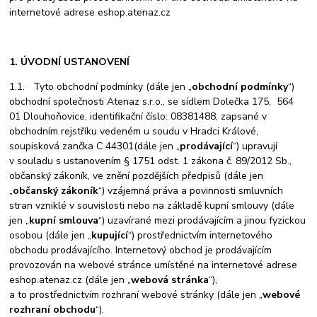
internetové adrese eshop.atenaz.cz
1. ÚVODNÍ USTANOVENÍ
1.1. Tyto obchodní podmínky (dále jen „
obchodní podmínky
“)
obchodní společnosti Atenaz s.r.o., se sídlem Dolečka 175, 564
01 Dlouhoňovice, identifikační číslo: 08381488, zapsané v
obchodním rejstříku vedeném u soudu v Hradci Králové,
soupisková zančka C 44301(dále jen „
prodávající
“) upravují
v souladu s ustanovením § 1751 odst. 1 zákona č. 89/2012 Sb.,
občanský zákoník, ve znění pozdějších předpisů (dále jen
„
občanský zákoník
“) vzájemná práva a povinnosti smluvních
stran vzniklé v souvislosti nebo na základě kupní smlouvy (dále
jen „
kupní smlouva
“) uzavírané mezi prodávajícím a jinou fyzickou
osobou (dále jen „
kupující
“) prostřednictvím internetového
obchodu prodávajícího. Internetový obchod je prodávajícím
provozován na webové stránce umístěné na internetové adrese
eshop.atenaz.cz (dále jen „
webová stránka
“),
a to prostřednictvím rozhraní webové stránky (dále jen „
webové
rozhraní obchodu
“).