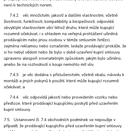
není-li technických norem,
7.4.2. věc množstvím, jakostí a dalšími vlastnostmi, včetně
životnosti, funkčnosti, kompatibility a bezpečnosti, odpovídá
obvyklým vlastnostem věcí téhož druhu, které může kupující
rozumně očekávat, i s ohledem na veřejná prohlášení učiněná
prodávajícím nebo jinou osobou v témže smluvním řetězci,
zejména reklamou nebo označením, ledaže prodávající prokáže, že
si ho nebyl vědom nebo že bylo v době uzavření kupní smlouvy
upraveno alespoň srovnatelným způsobem, jakým bylo učiněno,
anebo že na rozhodnutí o koupi nemohlo mít vliv,
7.4.3. je věc dodána s příslušenstvím, včetně obalu, návodu k
montáži a jiných pokynů k použití, které může kupující rozumně
očekávat, a
7.4.4. věc odpovídá jakostí nebo provedením vzorku nebo
předloze, které prodávající kupujícímu poskytl před uzavřením
kupní smlouvy.
7.5. Ustanovení čl. 7.4 obchodních podmínek se nepoužije v
případě, že prodávající kupujícího před uzavřením kupní smlouvy