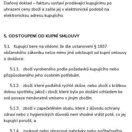
Daňový doklad – fakturu vystaví prodávající kupujícímu po
uhrazení ceny zboží a zašle jej v elektronické podobě na
elektronickou adresu kupujícího.
5. ODSTOUPENÍ OD KUPNÍ SMLOUVY
5.1. Kupující bere na vědomí, že dle ustanovení § 1837
občanského zákoníku nelze mimo jiné odstoupit od kupní smlouvy
o dodávce:
5.1.1. zboží vyrobeného podle požadavků kupujícího nebo
přizpůsobeného jeho osobním potřebám,
5.1.2. zboží, které podléhá rychlé zkáze, nebo zboží s krátkou
dobou spotřeby, jakož i zboží, které bylo po dodání vzhledem ke
své povaze nenávratně smíseno s jiným zbožím,
5.1.3. zboží v zapečetěném obalu, které z důvodu ochrany
zdraví nebo z hygienických důvodů není vhodné vrátit poté, co jej
kupující porušil, a
5.1.4. zvukové nebo obrazové nahrávky nebo počítačového