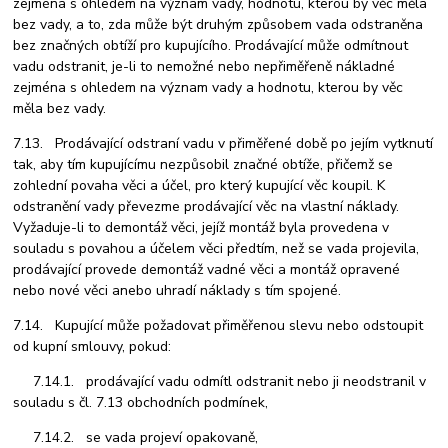
zejména s ohledem na význam vady, hodnotu, kterou by věc měla
bez vady, a to, zda může být druhým způsobem vada odstraněna
bez značných obtíží pro kupujícího. Prodávající může odmítnout
vadu odstranit, je-li to nemožné nebo nepřiměřeně nákladné
zejména s ohledem na význam vady a hodnotu, kterou by věc
měla bez vady.
7.13. Prodávající odstraní vadu v přiměřené době po jejím vytknutí
tak, aby tím kupujícímu nezpůsobil značné obtíže, přičemž se
zohlední povaha věci a účel, pro který kupující věc koupil. K
odstranění vady převezme prodávající věc na vlastní náklady.
Vyžaduje-li to demontáž věci, jejíž montáž byla provedena v
souladu s povahou a účelem věci předtím, než se vada projevila,
prodávající provede demontáž vadné věci a montáž opravené
nebo nové věci anebo uhradí náklady s tím spojené.
7.14. Kupující může požadovat přiměřenou slevu nebo odstoupit
od kupní smlouvy, pokud:
7.14.1. prodávající vadu odmítl odstranit nebo ji neodstranil v
souladu s čl. 7.13 obchodních podmínek,
7.14.2. se vada projeví opakovaně,