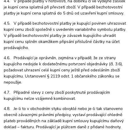
4.4. V případě platby v hotovosti, na dobírku či ve výdejně zásilek
je kupní cena splatná při převzetí zboží. V případě bezhotovostní
platby je kupní cena splatná do 5 dnů od uzavření kupní smlouvy.
4.5. V případě bezhotovostní platby je kupující povinen uhrazovat
kupní cenu zboží společně s uvedením variabilního symbolu platby.
V případě bezhotovostní platby je závazek kupujícího uhradit
kupní cenu splněn okamžikem připsání příslušné částky na účet
prodávajícího.
4.6. Prodávající je oprávněn, zejména v případě, že ze strany
kupujícího nedojde k dodatečnému potvrzení objednávky (čl. 3.6),
požadovat uhrazení celé kupní ceny ještě před odesláním zboží
kupujícímu. Ustanovení § 2119 odst. 1 občanského zákoníku se
nepoužije.
4.7. Případné slevy z ceny zboží poskytnuté prodávajícím
kupujícímu nelze vzájemně kombinovat.
4.8. Je-li to v obchodním styku obvyklé nebo je-li tak stanoveno
obecně závaznými právními předpisy, vystaví prodávající ohledně
plateb prováděných na základě kupní smlouvy kupujícímu daňový
doklad – fakturu. Prodávající je plátcem daně z přidané hodnoty.