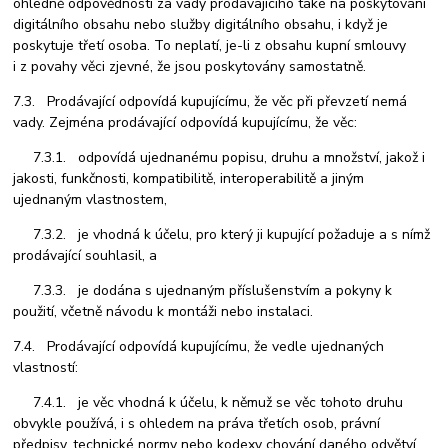
ohledně odpovědnosti za vady prodávajícího také na poskytování
digitálního obsahu nebo služby digitálního obsahu, i když je
poskytuje třetí osoba. To neplatí, je-li z obsahu kupní smlouvy
i z povahy věci zjevné, že jsou poskytovány samostatně.
7.3. Prodávající odpovídá kupujícímu, že věc při převzetí nemá
vady. Zejména prodávající odpovídá kupujícímu, že věc:
7.3.1. odpovídá ujednanému popisu, druhu a množství, jakož i
jakosti, funkčnosti, kompatibilitě, interoperabilitě a jiným
ujednaným vlastnostem,
7.3.2. je vhodná k účelu, pro který ji kupující požaduje a s nímž
prodávající souhlasil, a
7.3.3. je dodána s ujednaným příslušenstvím a pokyny k
použití, včetně návodu k montáži nebo instalaci.
7.4. Prodávající odpovídá kupujícímu, že vedle ujednaných
vlastností:
7.4.1. je věc vhodná k účelu, k němuž se věc tohoto druhu
obvykle používá, i s ohledem na práva třetích osob, právní
předpisy, technické normy nebo kodexy chování daného odvětví,