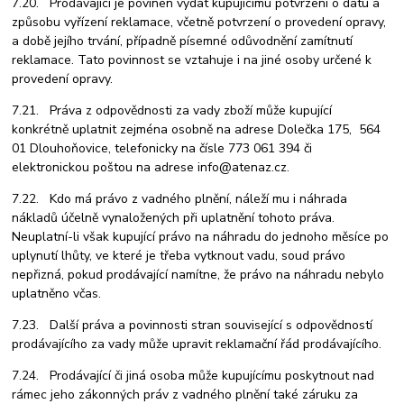
7.20. Prodávající je povinen vydat kupujícímu potvrzení o datu a
způsobu vyřízení reklamace, včetně potvrzení o provedení opravy,
a době jejího trvání, případně písemné odůvodnění zamítnutí
reklamace. Tato povinnost se vztahuje i na jiné osoby určené k
provedení opravy.
7.21. Práva z odpovědnosti za vady zboží může kupující
konkrétně uplatnit zejména osobně na adrese Dolečka 175, 564
01 Dlouhoňovice, telefonicky na čísle 773 061 394 či
elektronickou poštou na adrese info@atenaz.cz.
7.22. Kdo má právo z vadného plnění, náleží mu i náhrada
nákladů účelně vynaložených při uplatnění tohoto práva.
Neuplatní-li však kupující právo na náhradu do jednoho měsíce po
uplynutí lhůty, ve které je třeba vytknout vadu, soud právo
nepřizná, pokud prodávající namítne, že právo na náhradu nebylo
uplatněno včas.
7.23. Další práva a povinnosti stran související s odpovědností
prodávajícího za vady může upravit reklamační řád prodávajícího.
7.24. Prodávající či jiná osoba může kupujícímu poskytnout nad
rámec jeho zákonných práv z vadného plnění také záruku za