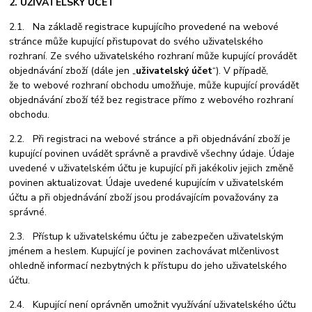
2. UŽIVATELSKÝ ÚČET
2.1. Na základě registrace kupujícího provedené na webové
stránce může kupující přistupovat do svého uživatelského
rozhraní. Ze svého uživatelského rozhraní může kupující provádět
objednávání zboží (dále jen „
uživatelský účet
“). V případě,
že to webové rozhraní obchodu umožňuje, může kupující provádět
objednávání zboží též bez registrace přímo z webového rozhraní
obchodu.
2.2. Při registraci na webové stránce a při objednávání zboží je
kupující povinen uvádět správně a pravdivě všechny údaje. Údaje
uvedené v uživatelském účtu je kupující při jakékoliv jejich změně
povinen aktualizovat. Údaje uvedené kupujícím v uživatelském
účtu a při objednávání zboží jsou prodávajícím považovány za
správné.
2.3. Přístup k uživatelskému účtu je zabezpečen uživatelským
jménem a heslem. Kupující je povinen zachovávat mlčenlivost
ohledně informací nezbytných k přístupu do jeho uživatelského
účtu.
2.4. Kupující není oprávněn umožnit využívání uživatelského účtu