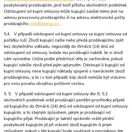
poskytovaný prodávajícím, jenž tvoří přílohu obchodních podmínek.
Odstoupení od kupní smlouvy může kupující zasílat mimo jiné na
adresu provozovny prodávajícího či na adresu elektronické pošty
prodávajícího
info@atenaz.cz
.
5.4. V případě odstoupení od kupní smlouvy se kupní smlouva od
počátku ruší. Zboží kupující zašle nebo předá prodávajícímu zpět
bez zbytečného odkladu, nejpozději do čtrnácti (14) dnů od
odstoupení od smlouvy, ledaže mu prodávající nabídl, že si zboží
sám vyzvedne. Lhůta podle předchozí věty je zachována, pokud
kupující odešle zboží před jejím uplynutím. Odstoupí-li kupující od
kupní smlouvy, nese kupující náklady spojené s navrácením zboží
prodávajícímu, a to i v tom případě, kdy zboží nemůže být vráceno
pro svou povahu obvyklou poštovní cestou.
5. 5. V případě odstoupení od kupní smlouvy dle čl. 5.2
obchodních podmínek vrátí prodávající peněžní prostředky přijaté
od kupujícího do čtrnácti (14) dnů od odstoupení od kupní smlouvy
kupujícím, a to stejným způsobem, jakým je prodávající od
kupujícího přijal. Prodávající je taktéž oprávněn vrátit plnění
poskytnuté kupujícím již při vrácení zboží kupujícím či jiným
způsobem, pokud s tím kupující bude souhlasit a nevzniknou tím