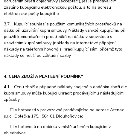
doručením přijetí objednávky (akceptací), jež je prodávajícím
zasláno kupujícímu elektronickou poštou, a to na adresu
elektronické pošty kupujícího.
3.7. Kupující souhlasí s použitím komunikačních prostředků na
dálku při uzavírání kupní smlouvy. Náklady vzniklé kupujícímu při
použití komunikačních prostředků na dálku v souvislosti s
uzavřením kupní smlouvy (náklady na internetové připojení,
náklady na telefonní hovory) si hradí kupující sám, přičemž tyto
náklady se neliší od základní sazby.
4. CENA ZBOŽÍ A PLATEBNÍ PODMÍNKY
4.1. Cenu zboží a případné náklady spojené s dodáním zboží dle
kupní smlouvy může kupující uhradit prodávajícímu následujícími
způsoby:
☐ v hotovosti v provozovně prodávajícího na adrese Atenaz
s.r.o., Dolečka 175, 564 01 Dlouhoňovice;
☐ v hotovosti na dobírku v místě určeném kupujícím v
objednávce;