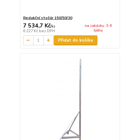
Redukční stožár 150/50/30
7 534,7 Kč
na zakázku: 3-4
/
ks
týdny
6 227 Kč
bez DPH
Přidat do košíku