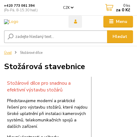
0
ks
+420 773 061 394
CZK
za
0 Kč
(Po-Pá, 8-15:30 hod.)
Menu
Hledat
Úvod
Stožárové dílce
Stožárová stavebnice
Stožárové dílce pro snadnou a
efektivní výstavbu stožárů
Představujeme moderní a praktické
řešení pro výstavbu stožárů, které najdou
široké uplatnění při instalaci kamerových
systémů, telekomunikačních spojů a
dalších zařízení.