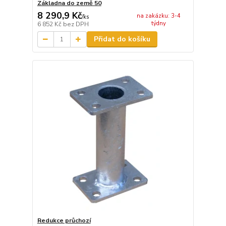
Základna do země 50
8 290,9 Kč
na zakázku: 3-4
/
ks
týdny
6 852 Kč
bez DPH
Přidat do košíku
Redukce průchozí