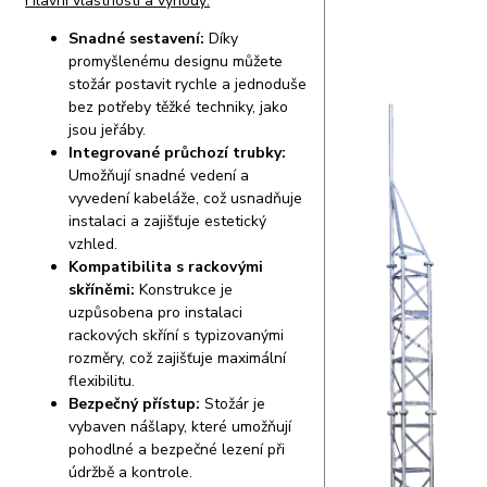
Hlavní vlastnosti a výhody:
Snadné sestavení:
Díky
promyšlenému designu můžete
stožár postavit rychle a jednoduše
bez potřeby těžké techniky, jako
jsou jeřáby.
Integrované průchozí trubky:
Umožňují snadné vedení a
vyvedení kabeláže, což usnadňuje
instalaci a zajišťuje estetický
vzhled.
Kompatibilita s rackovými
skříněmi:
Konstrukce je
uzpůsobena pro instalaci
rackových skříní s typizovanými
rozměry, což zajišťuje maximální
flexibilitu.
Bezpečný přístup:
Stožár je
vybaven nášlapy, které umožňují
pohodlné a bezpečné lezení při
údržbě a kontrole.