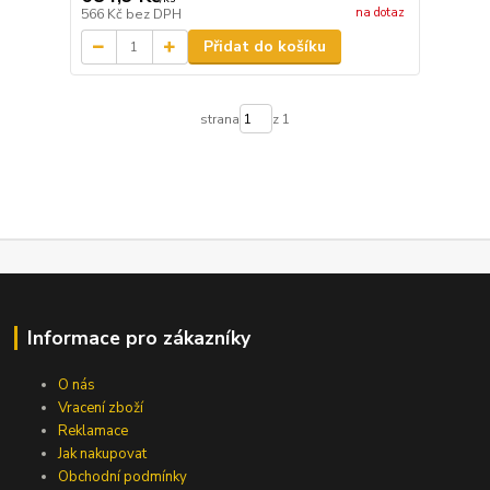
na dotaz
566 Kč
bez DPH
Přidat do košíku
strana
z 1
Informace pro zákazníky
O nás
Vracení zboží
Reklamace
Jak nakupovat
Obchodní podmínky