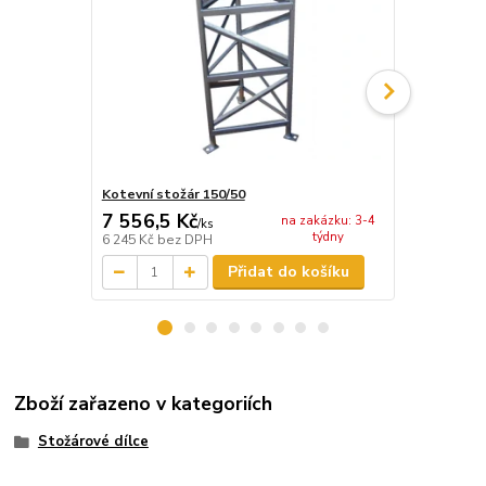
Kotevní stožár 150/50
Stožárový dí
7 556,5 Kč
7 556,5 
na zakázku: 3-4
/
ks
týdny
6 245 Kč
bez DPH
6 245 Kč
bez
Přidat do košíku
Zboží zařazeno v kategoriích
Stožárové dílce