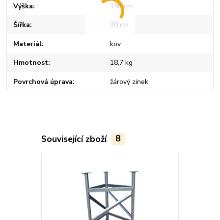
Výška
150 cm
Šířka
30 cm
Materiál
kov
Hmotnost
18,7 kg
Povrchová úprava
žárový zinek
Související zboží
8