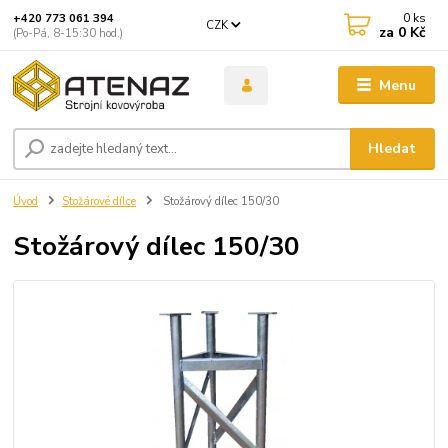
0
ks
+420 773 061 394
CZK
za
0 Kč
(Po-Pá, 8-15:30 hod.)
Menu
Hledat
Úvod
Stožárové dílce
Stožárový dílec 150/30
Stožárový dílec 150/30