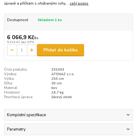
úpravě a příčkám s ohýbanými rohy,...
celý popis
Dostupnost
Skladem 1 ks
6 066,9 Kč
/
ks
5 014 Kč
bez DPH
Přidat do košíku
Číslo produktu:
331003
Výrobce:
ATENAZ s.r.o.
Výška:
150 cm
Šířka:
30 cm
Materiál:
kov
Hmotnost:
18,7 kg
Povrchová úprava:
žárový zinek
Kompletní specifikace
Parametry