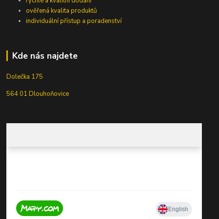
rychlé a kvalitní dodání
ověřená kvalita produktů
individuální přístup a poradenství
Kde nás najdete
Dolečka 175
564 01 Dlouhoňovice