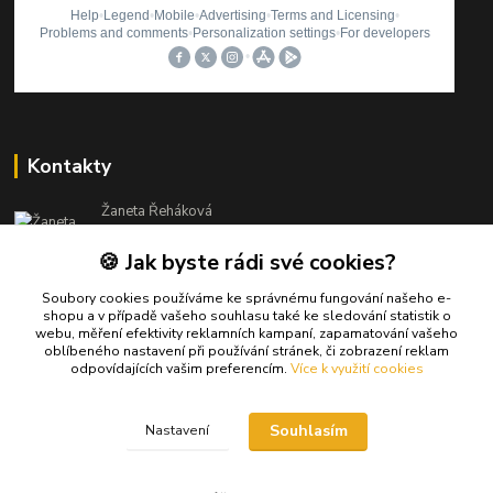
Kontakty
Žaneta Řeháková
+420 773 061 394
🍪 Jak byste rádi své cookies?
(Po-Pá, 8-15:30 hod.)
info@atenaz.cz
Soubory cookies používáme ke správnému fungování našeho e-
shopu a v případě vašeho souhlasu také ke sledování statistik o
webu, měření efektivity reklamních kampaní, zapamatování vašeho
oblíbeného nastavení při používání stránek, či zobrazení reklam
odpovídajících vašim preferencím.
Více k využití cookies
Souhlasím
Nastavení
Upravit sběr cookies.