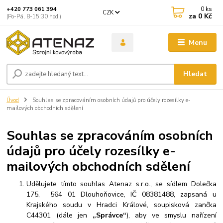
0
ks
+420 773 061 394
CZK
za
0 Kč
(Po-Pá, 8-15:30 hod.)
Menu
Hledat
Úvod
Souhlas se zpracováním osobních údajů pro účely rozesílky e-
mailových obchodních sdělení
Souhlas se zpracováním osobních
údajů pro účely rozesílky e-
mailových obchodních sdělení
Udělujete tímto souhlas Atenaz s.r.o., se sídlem Dolečka
175, 564 01 Dlouhoňovice, IČ 08381488, zapsaná u
Krajského soudu v Hradci Králové, soupisková zančka
C44301
(dále jen
„Správce“
), aby ve smyslu nařízení