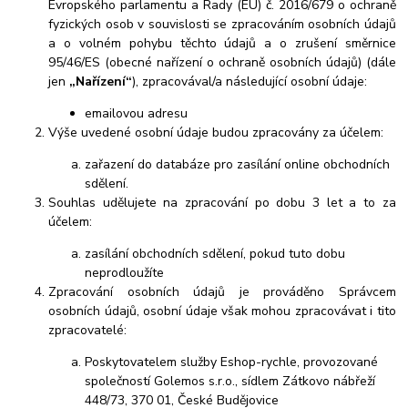
Evropského parlamentu a Rady (EU) č. 2016/679 o ochraně
fyzických osob v souvislosti se zpracováním osobních údajů
a o volném pohybu těchto údajů a o zrušení směrnice
95/46/ES (obecné nařízení o ochraně osobních údajů) (dále
jen
„Nařízení“
), zpracovával/a následující osobní údaje:
emailovou adresu
Výše uvedené osobní údaje budou zpracovány za účelem:
zařazení do databáze pro zasílání online obchodních
sdělení.
Souhlas udělujete na zpracování po dobu
3 let a t
o za
účelem:
zasílání obchodních sdělení, pokud tuto dobu
neprodloužíte
Zpracování osobních údajů je prováděno Správcem
osobních údajů, osobní údaje však mohou zpracovávat i tito
zpracovatelé:
Poskytovatelem služby Eshop-rychle, provozované
společností Golemos s.r.o., sídlem Zátkovo nábřeží
448/73, 370 01, České Budějovice