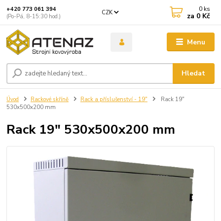
0
ks
+420 773 061 394
CZK
za
0 Kč
(Po-Pá, 8-15:30 hod.)
Menu
Hledat
Úvod
Rackové skříně
Rack a příslušenství - 19"
Rack 19"
530x500x200 mm
Rack 19" 530x500x200 mm