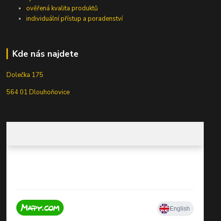
ověřená kvalita produktů
individuální přístup a poradenství
Kde nás najdete
Dolečka 175
564 01 Dlouhoňovice