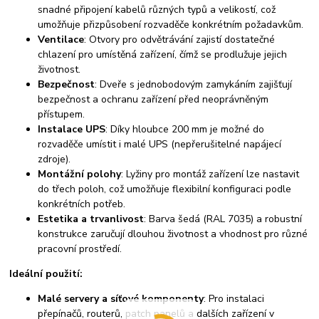
snadné připojení kabelů různých typů a velikostí, což
umožňuje přizpůsobení rozvaděče konkrétním požadavkům.
Ventilace
: Otvory pro odvětrávání zajistí dostatečné
chlazení pro umístěná zařízení, čímž se prodlužuje jejich
životnost.
Bezpečnost
: Dveře s jednobodovým zamykáním zajišťují
bezpečnost a ochranu zařízení před neoprávněným
přístupem.
Instalace UPS
: Díky hloubce 200 mm je možné do
rozvaděče umístit i malé UPS (nepřerušitelné napájecí
zdroje).
Montážní polohy
: Lyžiny pro montáž zařízení lze nastavit
do třech poloh, což umožňuje flexibilní konfiguraci podle
konkrétních potřeb.
Estetika a trvanlivost
: Barva šedá (RAL 7035) a robustní
konstrukce zaručují dlouhou životnost a vhodnost pro různé
pracovní prostředí.
Ideální použití:
Malé servery a síťové komponenty
: Pro instalaci
přepínačů, routerů, patch panelů a dalších zařízení v