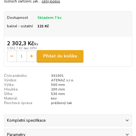
různých zařízení, jak...
celý popis
Dostupnost
Skladem 7 ks
balné - ostatní
121 Kč
2 302,3 Kč
/
ks
1 902,7 Kč
bez DPH
Přidat do košíku
Číslo produktu:
341001
Výrobce:
ATENAZ s.r.o.
Výška:
500 mm
Hloubka:
200 mm
Šířka:
530 mm
Materiál:
kov
Povrchová úprava:
práškový lak
Kompletní specifikace
Parametry