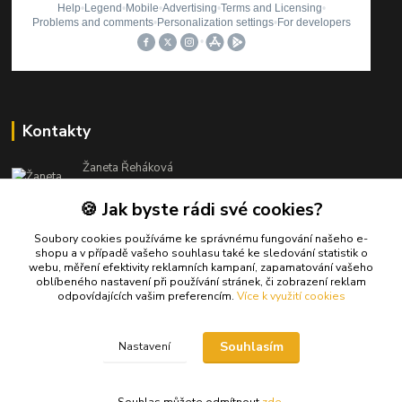
Kontakty
Žaneta Řeháková
+420 773 061 394
🍪 Jak byste rádi své cookies?
(Po-Pá, 8-15:30 hod.)
info@atenaz.cz
Soubory cookies používáme ke správnému fungování našeho e-
shopu a v případě vašeho souhlasu také ke sledování statistik o
webu, měření efektivity reklamních kampaní, zapamatování vašeho
oblíbeného nastavení při používání stránek, či zobrazení reklam
odpovídajících vašim preferencím.
Více k využití cookies
Souhlasím
Nastavení
Upravit sběr cookies.